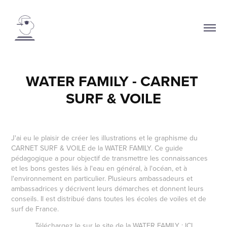
WATER FAMILY - CARNET 
SURF & VOILE
J'ai eu le plaisir de créer les illustrations et le graphisme du
CARNET SURF & VOILE de la WATER FAMILY. Ce guide
pédagogique a pour objectif de transmettre les connaissances
et les bons gestes liés à l'eau en général, à l'océan, et à
l'environnement en particulier. Plusieurs ambassadeurs et
ambassadrices y décrivent leurs démarches et donnent leurs
conseils. Il est distribué dans toutes les écoles de voiles et de
surf de France.
Téléchargez le sur le site de la WATER FAMILY :
ICI